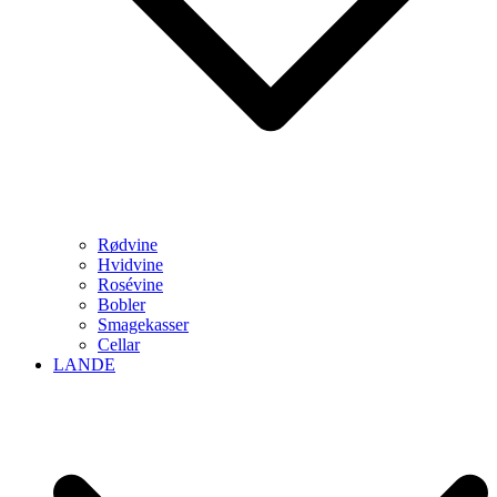
Rødvine
Hvidvine
Rosévine
Bobler
Smagekasser
Cellar
LANDE