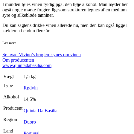
I munden føles vinen fyldig pga. den høje alkohol. Man møder her
også nogle mørke frugter, ligesom strukturen tegnes af en medium
syre og silkebløde tanniner.
Du kan sagtens drikke vinen allerede nu, men den kan også ligge i
kælderen i endnu flere år.
Læs mere
Se hvad Vivino’s brugere synes om vinen
Om producenten
www.quintadabasilia.com
Vægt
1,5 kg
Type
Rødvin
Alkohol
14,5%
Producent
Quinta Da Basilia
Region
Duoro
Land
Portugal