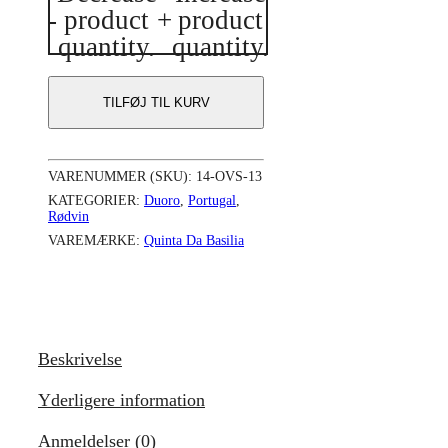
-
product
+
product
Da
Basilia
quantity.
quantity.
Old
Vines
Super
TILFØJ TIL KURV
Premium
2013
antal
VARENUMMER (SKU):
14-OVS-13
KATEGORIER:
Duoro
,
Portugal
,
Rødvin
VAREMÆRKE:
Quinta Da Basilia
Beskrivelse
Yderligere information
Anmeldelser (0)