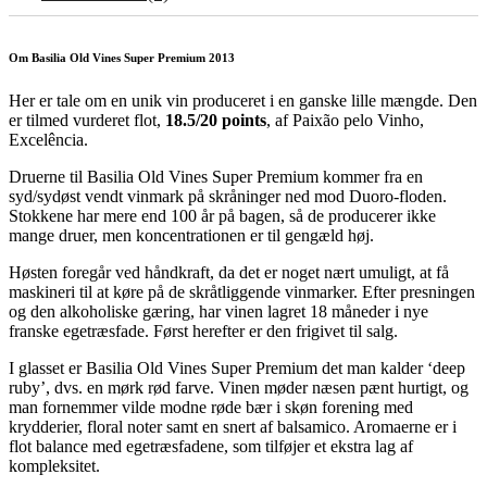
Om Basilia Old Vines Super Premium 2013
Her er tale om en unik vin produceret i en ganske lille mængde. Den
er tilmed vurderet flot,
18.5/20 points
, af Paixão pelo Vinho,
Excelência.
Druerne til Basilia Old Vines Super Premium kommer fra en
syd/sydøst vendt vinmark på skråninger ned mod Duoro-floden.
Stokkene har mere end 100 år på bagen, så de producerer ikke
mange druer, men koncentrationen er til gengæld høj.
Høsten foregår ved håndkraft, da det er noget nært umuligt, at få
maskineri til at køre på de skråtliggende vinmarker. Efter presningen
og den alkoholiske gæring, har vinen lagret 18 måneder i nye
franske egetræsfade. Først herefter er den frigivet til salg.
I glasset er Basilia Old Vines Super Premium det man kalder ‘deep
ruby’, dvs. en mørk rød farve. Vinen møder næsen pænt hurtigt, og
man fornemmer vilde modne røde bær i skøn forening med
krydderier, floral noter samt en snert af balsamico. Aromaerne er i
flot balance med egetræsfadene, som tilføjer et ekstra lag af
kompleksitet.