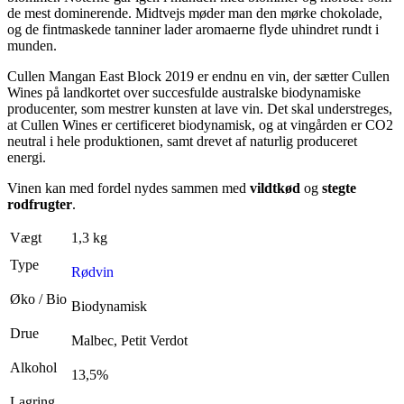
de mest dominerende. Midtvejs møder man den mørke chokolade,
og de fintmaskede tanniner lader aromaerne flyde uhindret rundt i
munden.
Cullen Mangan East Block 2019 er endnu en vin, der sætter Cullen
Wines på landkortet over succesfulde australske biodynamiske
producenter, som mestrer kunsten at lave vin. Det skal understreges,
at Cullen Wines er certificeret biodynamisk, og at vingården er CO2
neutral i hele produktionen, samt drevet af naturlig produceret
energi.
Vinen kan med fordel nydes sammen med
vildtkød
og
stegte
rodfrugter
.
Vægt
1,3 kg
Type
Rødvin
Øko / Bio
Biodynamisk
Drue
Malbec, Petit Verdot
Alkohol
13,5%
Lagring