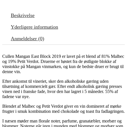
Beskrivelse
Yderligere information
Anmeldelser (0)
Cullen Mangan East Block 2019 er lavet på et blend af 81% Malbec
og 19% Petit Verdot. Druerne er høstet fra de østligste blokke af
vinstokke på Mangan vinmarken, og kun de bedste druer er brugt til
denne vin.
Efter ankomst til vineriet, sker den alkoholiske gæring uden
tilsætning af kommercielt gær. Efter endt alkoholisk gæring presses
vinen ned i franske fade, hvor den har lagret i 5 måneder. 55% af
fadene var nye.
Blendet af Malbec og Petit Verdot giver en vin domineret af mørke
frugter i smuk kombination med chokolade og toast fra fadlagringen.
I næsen møder man florale noter, parfume, granatæbler, morbær og
blommer. Noterne går igen i munden med blommer og morbær som