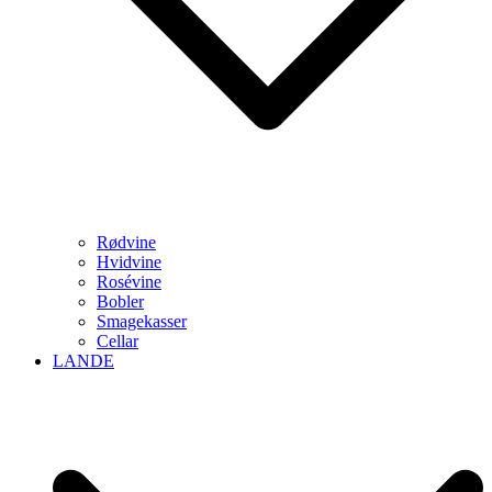
Rødvine
Hvidvine
Rosévine
Bobler
Smagekasser
Cellar
LANDE