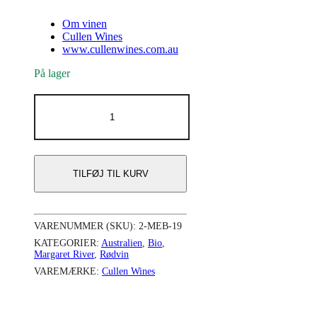
Om vinen
Cullen Wines
www.cullenwines.com.au
På lager
Cullen
Mangan
East
Block
2019
antal
TILFØJ TIL KURV
VARENUMMER (SKU):
2-MEB-19
KATEGORIER:
Australien
,
Bio
,
Margaret River
,
Rødvin
VAREMÆRKE:
Cullen Wines