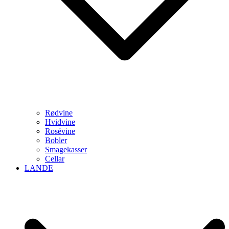
Rødvine
Hvidvine
Rosévine
Bobler
Smagekasser
Cellar
LANDE