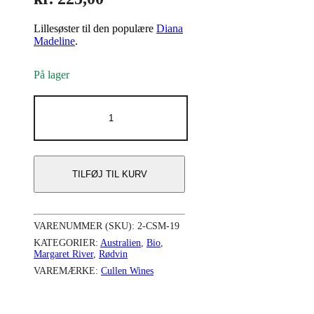
Lillesøster til den populære
Diana
Madeline
.
På lager
Cullen
Cabernet
Sauvignon
Merlot
2019
antal
TILFØJ TIL KURV
VARENUMMER (SKU):
2-CSM-19
KATEGORIER:
Australien
,
Bio
,
Margaret River
,
Rødvin
VAREMÆRKE:
Cullen Wines