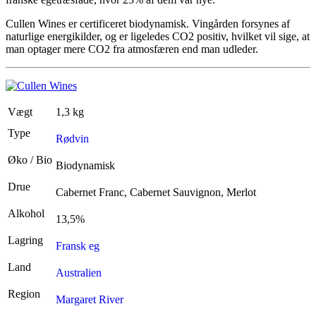
Cullen Wines er certificeret biodynamisk. Vingården forsynes af
naturlige energikilder, og er ligeledes CO2 positiv, hvilket vil sige, at
man optager mere CO2 fra atmosfæren end man udleder.
Vægt
1,3 kg
Type
Rødvin
Øko / Bio
Biodynamisk
Drue
Cabernet Franc, Cabernet Sauvignon, Merlot
Alkohol
13,5%
Lagring
Fransk eg
Land
Australien
Region
Margaret River