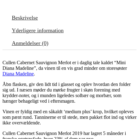
Beskrivelse
Yderligere information
Anmeldelser (0)
Cullen Cabernet Sauvignon Merlot er i daglig tale kaldet “Mini
Diana Madeline”, da vinen til en vis grad minder om storesøster
Diana Madeline
.
Åbn flasken, giv den lidt tid i glasset og oplev hvordan den folder
sig ud. I næsen møder du mørke frugter i skøn forening med
krydder-noter, og i munden ligeledes solbær og morbær, som
hænger behageligt ved i eftersmagen.
Vinen er fyldig med en såkaldt ‘medium plus’ krop, hvilket opleves
som pænt rund. Tanninerne er til stede, men pakket flot ind og virker
ikke overvældende.
Cullen Cabernet Sauvignon Merlot 2019 har lagret 5 måneder i
franske egetræsfade, hvor 23% af dem var nye.