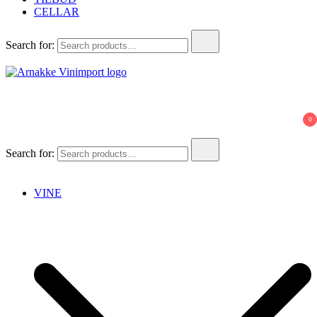
CELLAR
Search for:
Arnakke Vinimport
Amazing Wines crafted by Passionate People!
0
Search for:
VINE