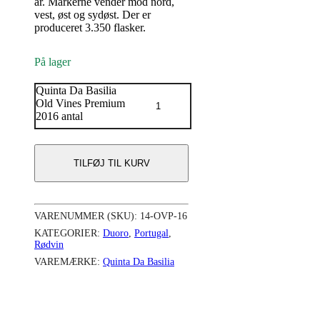
år. Markerne vender mod nord,
vest, øst og sydøst. Der er
produceret 3.350 flasker.
På lager
Quinta Da Basilia
Old Vines Premium
2016 antal
TILFØJ TIL KURV
VARENUMMER (SKU):
14-OVP-16
KATEGORIER:
Duoro
,
Portugal
,
Rødvin
VAREMÆRKE:
Quinta Da Basilia