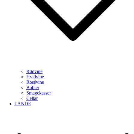
Rødvine
Hvidvine
Rosévine
Bobler
Smagekasser
Cellar
LANDE