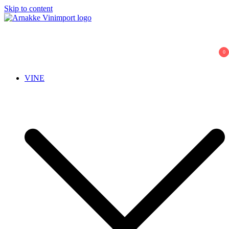
Skip to content
Arnakke Vinimport
Amazing Wines crafted by Passionate People!
0
VINE