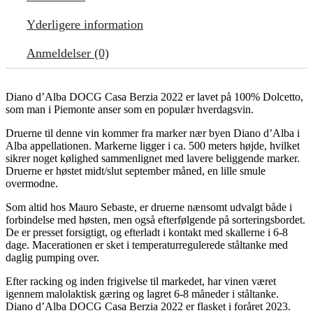
Yderligere information
Anmeldelser (0)
Diano d’Alba DOCG Casa Berzia 2022 er lavet på 100% Dolcetto,
som man i Piemonte anser som en populær hverdagsvin.
Druerne til denne vin kommer fra marker nær byen Diano d’Alba i
Alba appellationen. Markerne ligger i ca. 500 meters højde, hvilket
sikrer noget kølighed sammenlignet med lavere beliggende marker.
Druerne er høstet midt/slut september måned, en lille smule
overmodne.
Som altid hos Mauro Sebaste, er druerne nænsomt udvalgt både i
forbindelse med høsten, men også efterfølgende på sorteringsbordet.
De er presset forsigtigt, og efterladt i kontakt med skallerne i 6-8
dage. Macerationen er sket i temperaturregulerede ståltanke med
daglig pumping over.
Efter racking og inden frigivelse til markedet, har vinen været
igennem malolaktisk gæring og lagret 6-8 måneder i ståltanke.
Diano d’Alba DOCG Casa Berzia 2022 er flasket i foråret 2023.