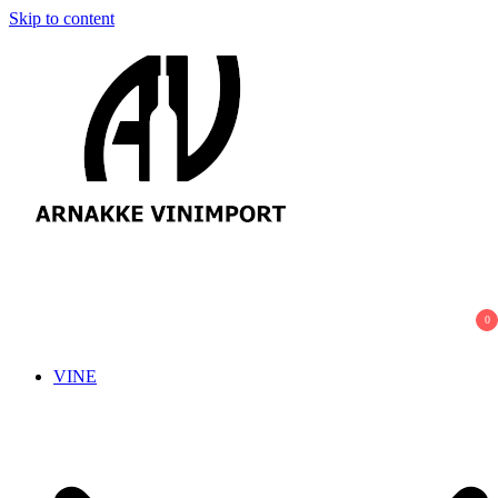
Skip to content
Arnakke Vinimport
Amazing Wines crafted by Passionate People!
0
VINE