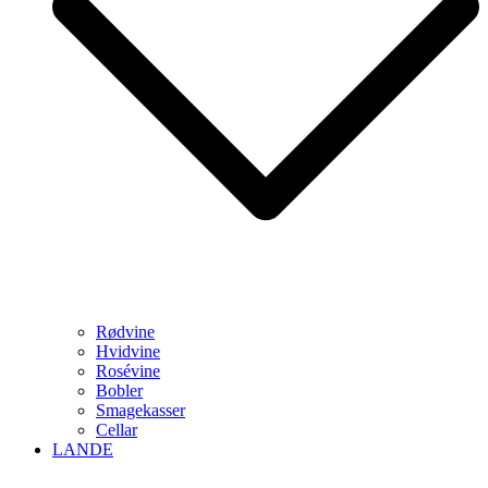
Rødvine
Hvidvine
Rosévine
Bobler
Smagekasser
Cellar
LANDE