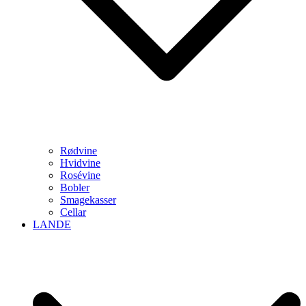
Rødvine
Hvidvine
Rosévine
Bobler
Smagekasser
Cellar
LANDE