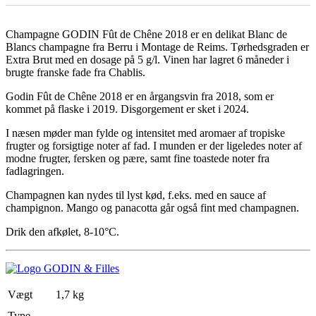
Champagne GODIN Fût de Chêne 2018 er en delikat Blanc de
Blancs champagne fra Berru i Montage de Reims. Tørhedsgraden er
Extra Brut med en dosage på 5 g/l. Vinen har lagret 6 måneder i
brugte franske fade fra Chablis.
Godin Fût de Chêne 2018 er en årgangsvin fra 2018, som er
kommet på flaske i 2019. Disgorgement er sket i 2024.
I næsen møder man fylde og intensitet med aromaer af tropiske
frugter og forsigtige noter af fad. I munden er der ligeledes noter af
modne frugter, fersken og pære, samt fine toastede noter fra
fadlagringen.
Champagnen kan nydes til lyst kød, f.eks. med en sauce af
champignon. Mango og panacotta går også fint med champagnen.
Drik den afkølet, 8-10°C.
Vægt
1,7 kg
Type