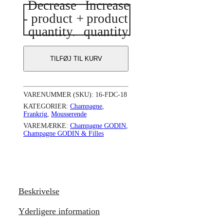
Decrease
Increase
Champagne
-
product
+
product
GODIN
&
quantity.
quantity.
Filles
Fût
de
TILFØJ TIL KURV
Chêne
2018
antal
VARENUMMER (SKU):
16-FDC-18
KATEGORIER:
Champagne
,
Frankrig
,
Mousserende
VAREMÆRKE:
Champagne GODIN
,
Champagne GODIN & Filles
Beskrivelse
Yderligere information