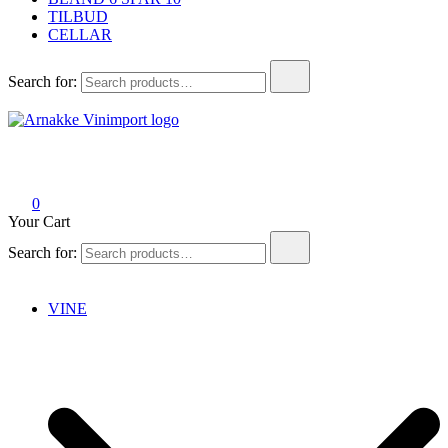
TILBUD
CELLAR
Search for:
Arnakke Vinimport
Amazing Wines crafted by Passionate People!
0
Your Cart
Search for:
VINE