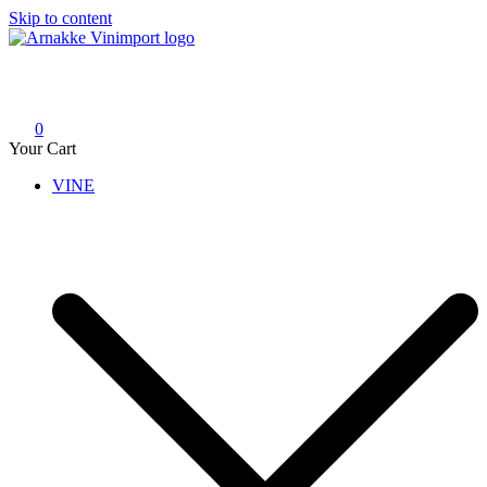
Skip to content
Arnakke Vinimport
Amazing Wines crafted by Passionate People!
0
Your Cart
VINE