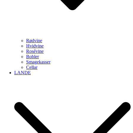
Rødvine
Hvidvine
Rosévine
Bobler
Smagekasser
Cellar
LANDE