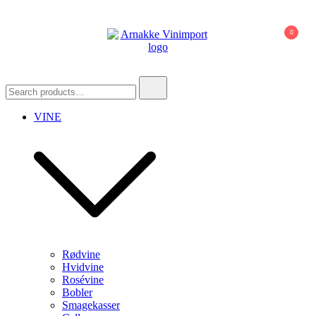
0
Arnakke Vinimport
Amazing Wines crafted by Passionate
People!
VINE
Rødvine
Hvidvine
Rosévine
Bobler
Smagekasser