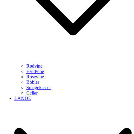
Rødvine
Hvidvine
Rosévine
Bobler
Smagekasser
Cellar
LANDE