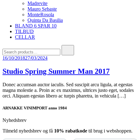
Madrevite
Mauro Sebaste
MonteRosola
Quinta Da Basilia
BLAND 6 SPAR 10
TILBUD
CELLAR
Search
for:
16/10/2018
27/03/2024
Studio Spring Summer Man 2017
Donec accumsan auctor iaculis. Sed suscipit arcu ligula, at egestas
magna molestie a. Proin ac ex maximus, ultrices justo eget, sodales
orci. Aliquam egestas libero ac turpis pharetra, in vehicula […]
ARNAKKE VINIMPORT anno 1984
Nyhedsbrev
Tilmeld nyhedsbrev og få
10% rabatkode
til brug i webshoppen.