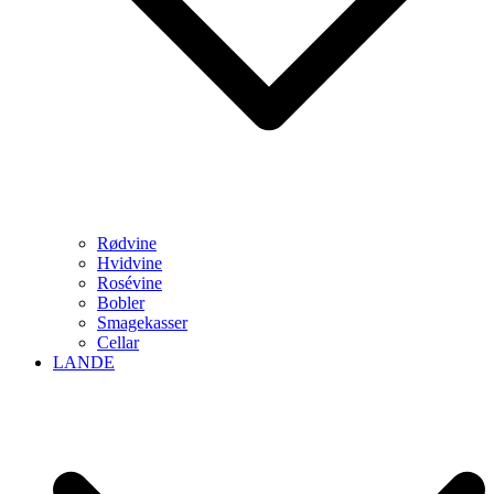
Rødvine
Hvidvine
Rosévine
Bobler
Smagekasser
Cellar
LANDE