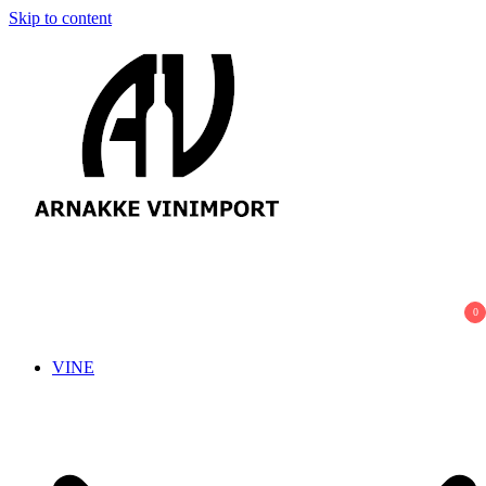
Skip to content
Arnakke Vinimport
Amazing Wines crafted by Passionate People!
0
VINE