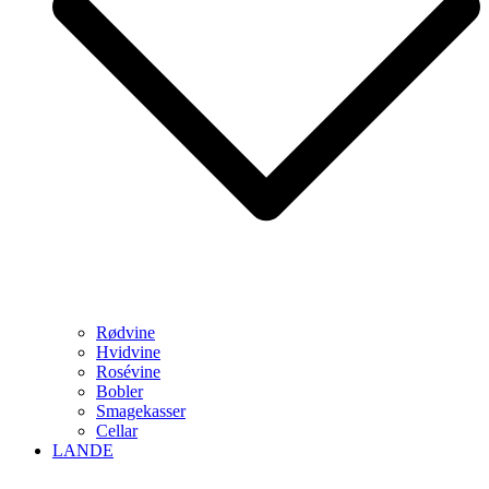
Rødvine
Hvidvine
Rosévine
Bobler
Smagekasser
Cellar
LANDE