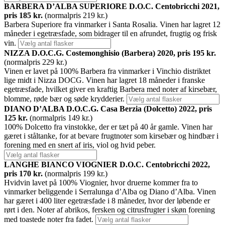
BARBERA D’ALBA SUPERIORE D.O.C. Centobricchi 2021,
pris 185 kr.
(normalpris 219 kr.)
Barbera Superiore fra vinmarker i Santa Rosalia. Vinen har lagret 12
måneder i egetræsfade, som bidrager til en afrundet, frugtig og frisk
vin.
NIZZA D.O.C.G. Costemonghisio (Barbera) 2020, pris 195 kr.
(normalpris 229 kr.)
Vinen er lavet på 100% Barbera fra vinmarker i Vinchio distriktet
lige midt i Nizza DOCG. Vinen har lagret 18 måneder i franske
egetræsfade, hvilket giver en kraftig Barbera med noter af kirsebær,
blomme, røde bær og søde krydderier.
DIANO D’ALBA D.O.C.G. Casa Berzia (Dolcetto) 2022, pris
125 kr.
(normalpris 149 kr.)
100% Dolcetto fra vinstokke, der er tæt på 40 år gamle. Vinen har
gæret i ståltanke, for at bevare frugtnoter som kirsebær og hindbær i
forening med en snert af iris, viol og hvid peber.
LANGHE BIANCO VIOGNIER D.O.C. Centobricchi 2022,
pris 170 kr.
(normalpris 199 kr.)
Hvidvin lavet på 100% Viognier, hvor druerne kommer fra to
vinmarker beliggende i Serralunga d’Alba og Diano d’Alba. Vinen
har gæret i 400 liter egetræsfade i 8 måneder, hvor der løbende er
rørt i den. Noter af abrikos, fersken og citrusfrugter i skøn forening
med toastede noter fra fadet.