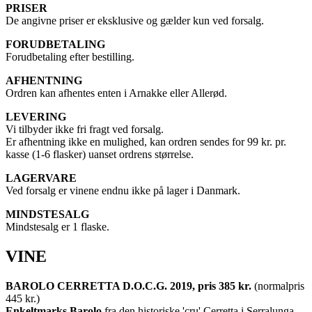
PRISER
De angivne priser er eksklusive og gælder kun ved forsalg.
FORUDBETALING
Forudbetaling efter bestilling.
AFHENTNING
Ordren kan afhentes enten i Arnakke eller Allerød.
LEVERING
Vi tilbyder ikke fri fragt ved forsalg.
Er afhentning ikke en mulighed, kan ordren sendes for 99 kr. pr.
kasse (1-6 flasker) uanset ordrens størrelse.
LAGERVARE
Ved forsalg er vinene endnu ikke på lager i Danmark.
MINDSTESALG
Mindstesalg er 1 flaske.
VINE
BAROLO CERRETTA D.O.C.G. 2019, pris 385 kr.
(normalpris
445 kr.)
Enkeltmarks Barolo
fra den historiske 'cru' Cerretta i Serralunga