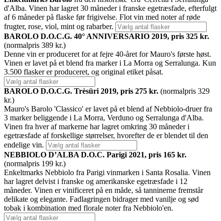
d'Alba. Vinen har lagret 30 måneder i franske egetræsfade, efterfulgt
af 6 måneder på flaske før frigivelse. Flot vin med noter af røde
frugter, rose, viol, mint og rabarber.
BAROLO D.O.C.G. 40° ANNIVERSARIO 2019, pris 325 kr.
(normalpris 389 kr.)
Denne vin er produceret for at fejre 40-året for Mauro's første høst.
Vinen er lavet på et blend fra marker i La Morra og Serralunga. Kun
3.500 flasker er produceret, og original etiket påsat.
BAROLO D.O.C.G. Trèsüri 2019, pris 275 kr.
(normalpris 329
kr.)
Mauro's Barolo 'Classico' er lavet på et blend af Nebbiolo-druer fra
3 marker beliggende i La Morra, Verduno og Serralunga d'Alba.
Vinen fra hver af markerne har lagret omkring 30 måneder i
egetræsfade af forskellige størrelser, hvorefter de er blendet til den
endelige vin.
NEBBIOLO D’ALBA D.O.C. Parigi 2021, pris 165 kr.
(normalpris 199 kr.)
Enkeltmarks Nebbiolo fra Parigi vinmarken i Santa Rosalia. Vinen
har lagret delvist i franske og amerikanske egetræsfade i 12
måneder. Vinen er vinificeret på en måde, så tanninerne fremstår
delikate og elegante. Fadlagringen bidrager med vanilje og sød
tobak i kombination med florale noter fra Nebbiolo'en.