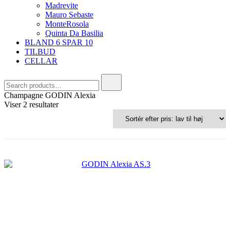
Madrevite
Mauro Sebaste
MonteRosola
Quinta Da Basilia
BLAND 6 SPAR 10
TILBUD
CELLAR
Search
for:
Champagne GODIN Alexia
Sorteret
Viser 2 resultater
efter
pris:
lav
til
høj