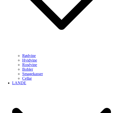
Rødvine
Hvidvine
Rosévine
Bobler
Smagekasser
Cellar
LANDE